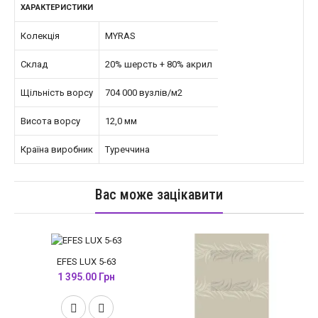
ХАРАКТЕРИСТИКИ
Колекція
MYRAS
Склад
20% шерсть + 80% акрил
Щільність ворсу
704 000 вузлів/м2
Висота ворсу
12,0 мм
Країна виробник
Туреччина
Вас може зацікавити
EFES LUX 5-63
1 395.00 Грн