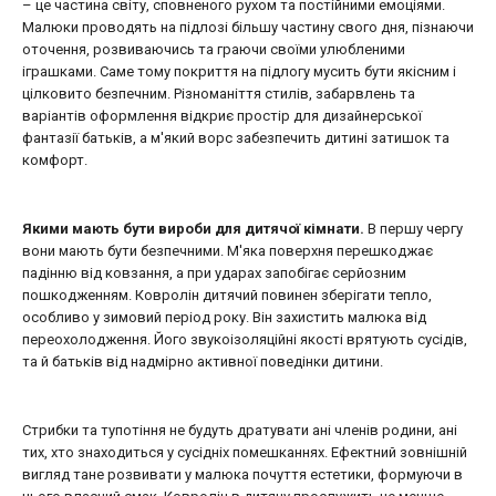
– це частина світу, сповненого рухом та постійними емоціями.
Малюки проводять на підлозі більшу частину свого дня, пізнаючи
оточення, розвиваючись та граючи своїми улюбленими
іграшками. Саме тому покриття на підлогу мусить бути якісним і
цілковито безпечним. Різноманіття стилів, забарвлень та
варіантів оформлення відкриє простір для дизайнерської
фантазії батьків, а м'який ворс забезпечить дитині затишок та
комфорт.
Якими мають бути вироби для дитячої кімнати.
В першу чергу
вони мають бути безпечними. М'яка поверхня перешкоджає
падінню від ковзання, а при ударах запобігає серйозним
пошкодженням. Ковролін дитячий повинен зберігати тепло,
особливо у зимовий період року. Він захистить малюка від
переохолодження. Його звукоізоляційні якості врятують сусідів,
та й батьків від надмірно активної поведінки дитини.
Стрибки та тупотіння не будуть дратувати ані членів родини, ані
тих, хто знаходиться у сусідніх помешканнях. Ефектний зовнішній
вигляд тане розвивати у малюка почуття естетики, формуючи в