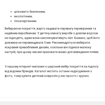
цілковито безпечним;
екологічним;
гіпоалергенним.
Вибираючи покриття, варто надавати перевагу перевіреним та
надійним виробникам. У дитячу кімнату вироби з довгим ворсом
не підходять, адже вони накопичуватимуть пил. Бажано, щоб його
довжина не перевищувала 5 мм. Рекомендується вибирати
яскравий привабливий дизайн, оскільки він піднесе малюку
настрій, при цьому зможе приховати важкі для виведення плями.
У нашому інтернет-магазині є широкий вибір покриття на підлогу
від відомих брендів. Каталог містить останні надходження з
фото, тому купити дитячий ковролін у нас просто і зручно.