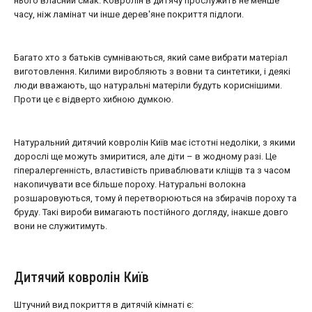
нього власний смак. Ковролін в дитячу прослужить не менше
часу, ніж ламінат чи інше дерев'яне покриття підлоги.
Багато хто з батьків сумніваються, який саме вибрати матеріал
виготовлення. Килими виробляють з вовни та синтетики, і деякі
люди вважають, що натуральні матеріли будуть кориснішими.
Проти це є відверто хибною думкою.
Натуральний дитячий ковролін Київ має істотні недоліки, з якими
дорослі ще можуть змиритися, але діти – в жодному разі. Це
гіпералергенність, властивість приваблювати кліщів та з часом
накопичувати все більше пороху. Натуральні волокна
розшаровуються, тому й перетворюються на збирачів пороху та
бруду. Такі вироби вимагають постійного догляду, інакше довго
вони не служитимуть.
Дитячий ковролін Київ
Штучний вид покриття в дитячій кімнаті є: