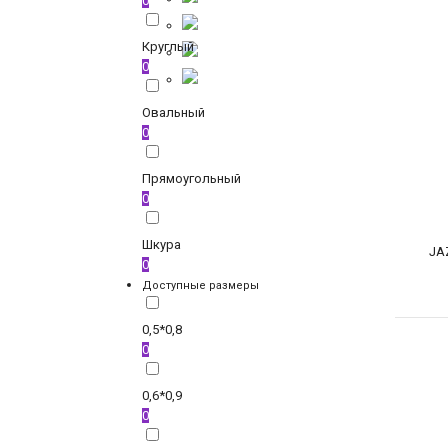
0
Круглый
0
Овальный
0
Прямоугольный
0
Шкура
JA
0
Доступные размеры
0,5*0,8
0
0,6*0,9
0