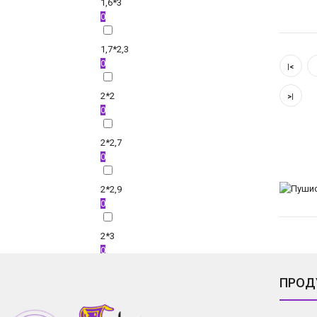
1,6*3
0
1,7*2,3
0
|<
2*2
>|
0
2*2,7
0
2*2,9
0
2*3
0
ПРОД
2*4
0