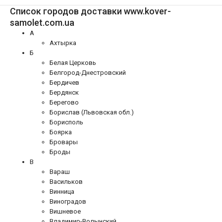
Список городов доставки www.kover-
samolet.com.ua
А
Ахтырка
Б
Белая Церковь
Белгород-Днестровский
Бердичев
Бердянск
Берегово
Борислав (Львовская обл.)
Борисполь
Боярка
Бровары
Броды
В
Вараш
Васильков
Винница
Виноградов
Вишневое
Владимир-Волынский