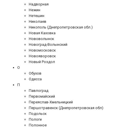
Надворная
Нежин
Нетешин
Николаев
Никополь (Днепропетровская обл.)
Новая Каховка
Нововолынск
Новоград-Волынский
Новомосковск
Новояворовск
Новый Роздол
О
Обухов
Одесса
П
Павлоград
Первомайский
Переяслав-Хмельницкий
Першотравенск (Днепропетровская обл)
Подольск
Пологи
Полонное