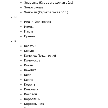
Знаменка (Кировоградская обл.)
Золотоноша
Золочев (Харьковськая обл.)
И
Ивано-Франковск
Измаил
Изюм
Ирпень
К
Казатин
Калуш
Каменец-Подольский
Каменское
Канев
Каховка
Киев
Килия
Ковель
Коломыя
Конотоп
Коростень
Коростышев