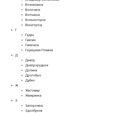
Вознесенск
Волочиск
Волчанск
Вольногорск
Вышгород
Г
Гадяч
Гайсин
Геническ
Горишние Плавни
Д
Днепр
Днепрорудное
Долина
Дрогобыч
Дубно
Ж
Житомир
Жмеринка
З
Запорожье
Здолбунов