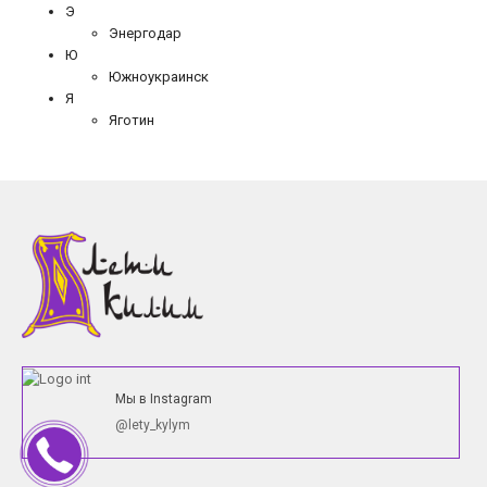
Э
Энергодар
Ю
Южноукраинск
Я
Яготин
Мы в Instagram
@lety_kylym