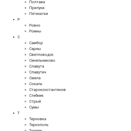
Полтава
Прилуки
Пятихатки
Р
Ровно
Ромны
С
Самбор
Сарны
Светловодск
Синельниково
Славута
Славутич
Смела
Сокаль
Староконстантинов
Стебник
Стрый
Сумы
Т
Терновка
Тернополь
Токмак