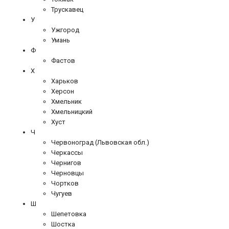
Трускавец
У
Ужгород
Умань
Ф
Фастов
Х
Харьков
Херсон
Хмельник
Хмельницкий
Хуст
Ч
Червоноград (Львовская обл.)
Черкассы
Чернигов
Черновцы
Чортков
Чугуев
Ш
Шепетовка
Шостка