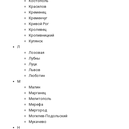
Костополь
Красилов
Кременец
Кременчуг
Кривой Рог
Кролевец
Кропивницкий
Купянск
Л
Лозовая
Лубны
Луцк
Львов
Люботин
М
Малин
Марганец
Мелитополь
Мерефа
Миргород
Могилев-Подольский
Мукачево
Н