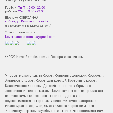
График
Пн-Пт: 9:00 - 22:00
работы
Сб-Вс: 9:00 - 22:00
Шоу-рум КОВРОЛИНА
г. Киев, ул.Коллекторная 3а
(по предварительной договоренности)
Электронная почта:
kover.samolet.com.ua@gmail.com
© 2023 Kover-Samolet.com.ua. Все права защищены.
У нас вы можете купить
Ковры
,
Ковровые дорожки
,
Ковролин
,
Акриловые ковры
,
Ковры для детской
,
Восточные ковры
,
Классические дорожки
,
Детский ковролин
в Украине с
доставкой. Интернет-магазин kover-samolet.com.ua предлагает
наличие самых качественных ковров. Доставка
осуществляется по городам:
Днепр
,
Житомир
,
Запорожье
,
Ивано-Франковск
,
Киев
,
Львов
,
Одесса
,
Чернигов
и всей
Украине курьерской службой Новая Почта, что позволяет вам