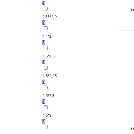
0
E
1,33*1,9
0
1,4*2
0
1,5*1,5
0
1,5*2,25
0
1,5*2,3
0
1,5*3
0
E