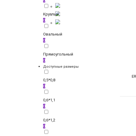
0
Круглый
0
Овальный
0
Прямоугольный
0
Доступные размеры
E
0,5*0,8
0
0,6*1,1
0
0,6*1,2
0