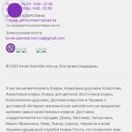
График
Пн-Пт: 9:00 - 22:00
работы
Сб-Вс: 9:00 - 22:00
Шоу-рум КОВРОЛИНА
г. Киев, ул.Коллекторная 3а
(по предварительной договоренности)
Электронная почта:
kover.samolet.com.ua@gmail.com
© 2023 Kover-Samolet.com.ua. Все права защищены.
У нас вы можете купить
Ковры
,
Ковровые дорожки
,
Ковролин
,
Акриловые ковры
,
Ковры для детской
,
Восточные ковры
,
Классические дорожки
,
Детский ковролин
в Украине с
доставкой. Интернет-магазин kover-samolet.com.ua предлагает
наличие самых качественных ковров. Доставка
осуществляется по городам:
Днепр
,
Житомир
,
Запорожье
,
Ивано-Франковск
,
Киев
,
Львов
,
Одесса
,
Чернигов
и всей
Украине курьерской службой Новая Почта, что позволяет вам