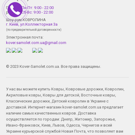
График
Пн-Пт: 9:00 - 22:00
работы
Сб-Вс: 9:00 - 22:00
Шоу-рум КОВРОЛИНА
г. Киев, ул.Коллекторная 3а
(по предварительной договоренности)
Электронная почта:
kover.samolet.com.ua@gmail.com
© 2023 Kover-Samolet.com.ua. Все права защищены.
У нас вы можете купить
Ковры
,
Ковровые дорожки
,
Ковролин
,
Акриловые ковры
,
Ковры для детской
,
Восточные ковры
,
Классические дорожки
,
Детский ковролин
в Украине с
доставкой. Интернет-магазин kover-samolet.com.ua предлагает
наличие самых качественных ковров. Доставка
осуществляется по городам:
Днепр
,
Житомир
,
Запорожье
,
Ивано-Франковск
,
Киев
,
Львов
,
Одесса
,
Чернигов
и всей
Украине курьерской службой Новая Почта, что позволяет вам