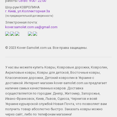
работы
Сб-Вс: 9:00 - 22:00
Шоу-рум КОВРОЛИНА
г. Киев, ул.Коллекторная 3а
(по предварительной договоренности)
Электронная почта:
kover.samolet.com.ua@gmail.com
© 2023 Kover-Samolet.com.ua. Все права защищены.
У нас вы можете купить
Ковры
,
Ковровые дорожки
,
Ковролин
,
Акриловые ковры
,
Ковры для детской
,
Восточные ковры
,
Классические дорожки
,
Детский ковролин
в Украине с
доставкой. Интернет-магазин kover-samolet.com.ua предлагает
наличие самых качественных ковров. Доставка
осуществляется по городам:
Днепр
,
Житомир
,
Запорожье
,
Ивано-Франковск
,
Киев
,
Львов
,
Одесса
,
Чернигов
и всей
Украине курьерской службой Новая Почта, что позволяет вам
получить товар абсолютно быстро. Заказать ковры можно
через сайт, либо по телефонам магазина!