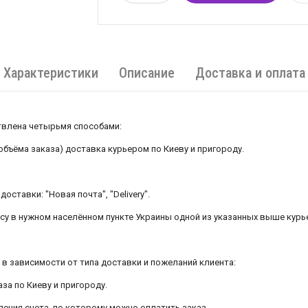
Характеристики
Описание
Доставка и оплата
лена ​​четырьмя способами:
 объёма заказа) доставка курьером по Киеву и пригороду.
оставки: "Новая почта", "Delivery".
есу в нужном населённом пункте Украины одной из указанных выше курь
в зависимости от типа доставки и пожеланий клиента:
аза по Киеву и пригороду.
ления счета, по которому можно оплатить заказ.