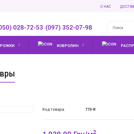
О НАС
ДОСТА
050) 028-72-53
,
(097) 352-07-98
ОРОЖКИ
КОВРОЛИН
РАСП
овры
Код товара:
773-R
2