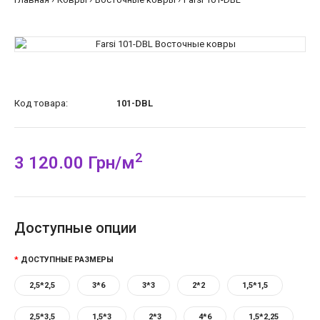
Код товара:
101-DBL
2
3 120.00 Грн/м
Доступные опции
ДОСТУПНЫЕ РАЗМЕРЫ
2,5*2,5
3*6
3*3
2*2
1,5*1,5
2,5*3,5
1,5*3
2*3
4*6
1,5*2,25