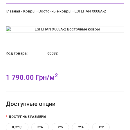
Главная
Ковры
Восточные ковры
ESFEHAN X008A-2
Код товара:
60082
2
1 790.00 Грн/м
Доступные опции
ДОСТУПНЫЕ РАЗМЕРЫ
0,8*1,5
3*6
2*5
2*4
1*2