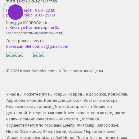
+38 (097) 352-07-98
График
Пн-Пт: 9:00 - 22:00
работы
Сб-Вс: 9:00 - 22:00
Шоу-рум КОВРОЛИНА
г. Киев, ул.Коллекторная 3а
(по предварительной договоренности)
Электронная почта:
kover.samolet.com.ua@gmail.com
© 2023 Kover-Samolet.com.ua. Все права защищены.
У нас вы можете купить
Ковры
,
Ковровые дорожки
,
Ковролин
,
Акриловые ковры
,
Ковры для детской
,
Восточные ковры
,
Классические дорожки
,
Детский ковролин
в Украине с
доставкой. Интернет-магазин kover-samolet.com.ua предлагает
наличие самых качественных ковров. Доставка
осуществляется по городам:
Днепр
,
Житомир
,
Запорожье
,
Ивано-Франковск
,
Киев
,
Львов
,
Одесса
,
Чернигов
и всей
Украине курьерской службой Новая Почта, что позволяет вам