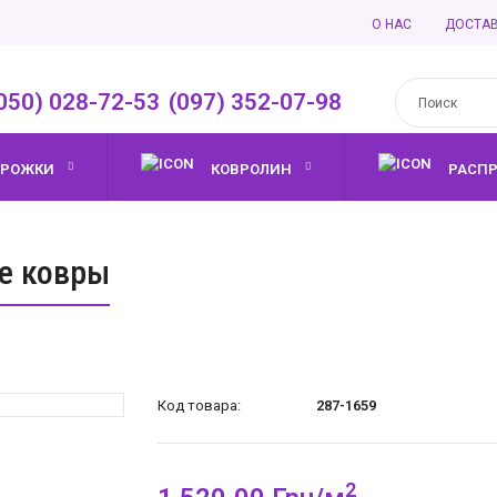
О НАС
ДОСТА
050) 028-72-53
,
(097) 352-07-98
ОРОЖКИ
КОВРОЛИН
РАСП
е ковры
Код товара:
287-1659
2