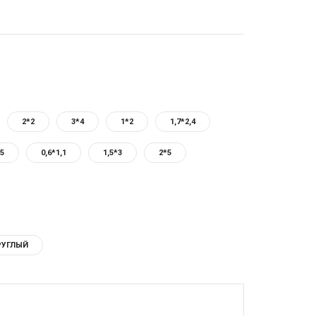
2*2
3*4
1*2
1,7*2,4
,5
0,6*1,1
1,5*3
2*5
РУГЛЫЙ