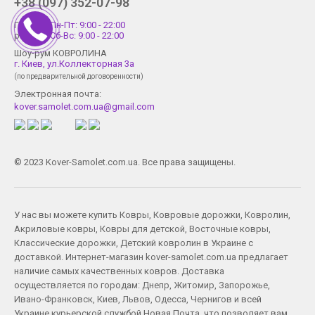
+38 (097) 352-07-98
График
Пн-Пт: 9:00 - 22:00
работы
Сб-Вс: 9:00 - 22:00
Шоу-рум КОВРОЛИНА
г. Киев, ул.Коллекторная 3а
(по предварительной договоренности)
Электронная почта:
kover.samolet.com.ua@gmail.com
© 2023 Kover-Samolet.com.ua. Все права защищены.
У нас вы можете купить
Ковры
,
Ковровые дорожки
,
Ковролин
,
Акриловые ковры
,
Ковры для детской
,
Восточные ковры
,
Классические дорожки
,
Детский ковролин
в Украине с
доставкой. Интернет-магазин kover-samolet.com.ua предлагает
наличие самых качественных ковров. Доставка
осуществляется по городам:
Днепр
,
Житомир
,
Запорожье
,
Ивано-Франковск
,
Киев
,
Львов
,
Одесса
,
Чернигов
и всей
Украине курьерской службой Новая Почта, что позволяет вам