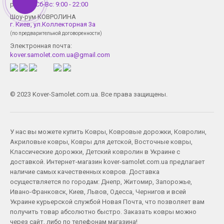
работы
Сб-Вс: 9:00 - 22:00
Шоу-рум КОВРОЛИНА
г. Киев, ул.Коллекторная 3а
(по предварительной договоренности)
Электронная почта:
kover.samolet.com.ua@gmail.com
© 2023 Kover-Samolet.com.ua. Все права защищены.
У нас вы можете купить
Ковры
,
Ковровые дорожки
,
Ковролин
,
Акриловые ковры
,
Ковры для детской
,
Восточные ковры
,
Классические дорожки
,
Детский ковролин
в Украине с
доставкой. Интернет-магазин kover-samolet.com.ua предлагает
наличие самых качественных ковров. Доставка
осуществляется по городам:
Днепр
,
Житомир
,
Запорожье
,
Ивано-Франковск
,
Киев
,
Львов
,
Одесса
,
Чернигов
и всей
Украине курьерской службой Новая Почта, что позволяет вам
получить товар абсолютно быстро. Заказать ковры можно
через сайт, либо по телефонам магазина!