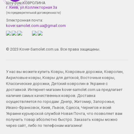
Шоу-рум КОВРОЛИНА
г. Киев, ул.Коллекторная 3а
(по предварительной договоренности)
Электронная почта:
kover.samolet.com.ua@gmail.com
© 2023 Kover-Samolet.com.ua. Все права защищены.
У нас вы можете купить
Ковры
,
Ковровые дорожки
,
Ковролин
,
Акриловые ковры
,
Ковры для детской
,
Восточные ковры
,
Классические дорожки
,
Детский ковролин
в Украине с
доставкой. Интернет-магазин kover-samolet.com.ua предлагает
наличие самых качественных ковров. Доставка
осуществляется по городам:
Днепр
,
Житомир
,
Запорожье
,
Ивано-Франковск
,
Киев
,
Львов
,
Одесса
,
Чернигов
и всей
Украине курьерской службой Новая Почта, что позволяет вам
получить товар абсолютно быстро. Заказать ковры можно
через сайт, либо по телефонам магазина!