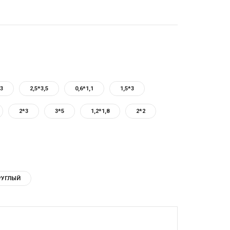
,3
2,5*3,5
0,6*1,1
1,5*3
2*3
3*5
1,2*1,8
2*2
РУГЛЫЙ