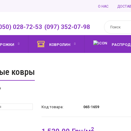
О НАС
ДОСТА
050) 028-72-53
,
(097) 352-07-98
ОРОЖКИ
КОВРОЛИН
РАСПРО
ые ковры
9
Код товара:
065-1659
2