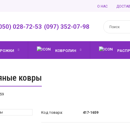
О НАС
ДОСТА
050) 028-72-53
,
(097) 352-07-98
ОРОЖКИ
КОВРОЛИН
РАСП
яные ковры
59
Код товара:
417-1659