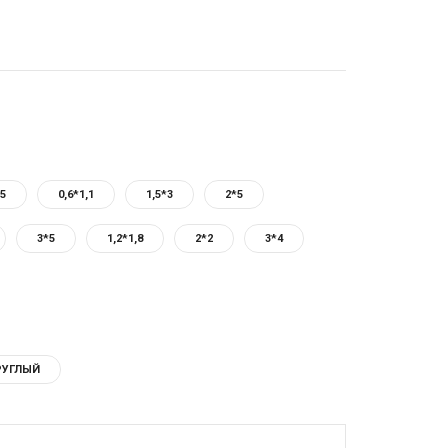
,5
0,6*1,1
1,5*3
2*5
3*5
1,2*1,8
2*2
3*4
РУГЛЫЙ