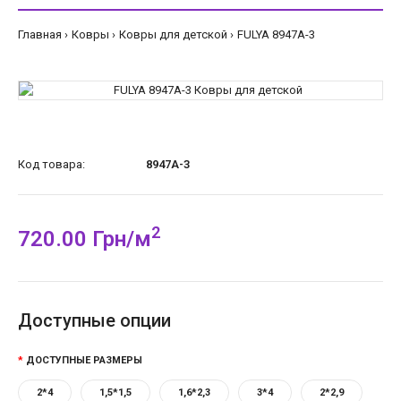
Главная
Ковры
Ковры для детской
FULYA 8947A-3
Код товара:
8947A-3
2
720.00 Грн/м
Доступные опции
ДОСТУПНЫЕ РАЗМЕРЫ
2*4
1,5*1,5
1,6*2,3
3*4
2*2,9